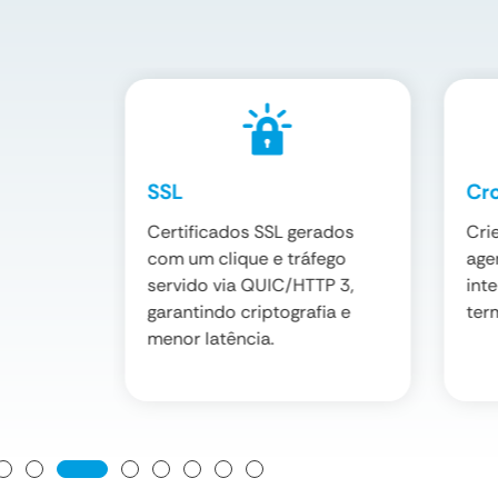
SSL
Cr
-afinado
Certificados SSL gerados
Cri
onsultas
com um clique e tráfego
age
as e
servido via QUIC/HTTP 3,
int
das, sem
garantindo criptografia e
term
menor latência.