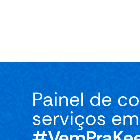
Área do Cliente
Planos
Crie sua C
Painel de co
serviços e
#VemPraKe