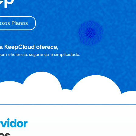
sos Planos
e a KeepCloud oferece,
om eficiência, segurança e simplicidade.
rvidor
es