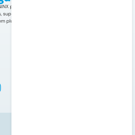
GINX para proporcionar a melhor
 suportando HTTP/2, HTTP/3, QUIC e cache
em plugins.