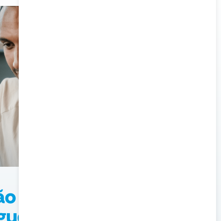
ão WordPress
guete