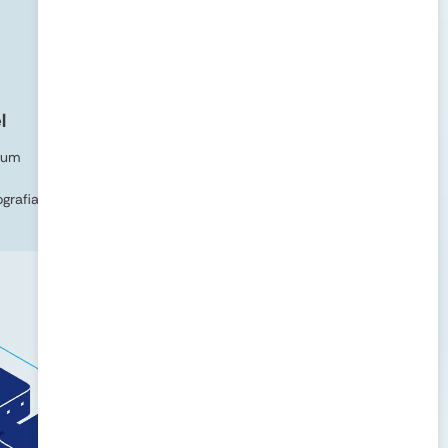
l
Simplicidade e Controle
 um
Plano gratuito para começar.
Faça upgrade apenas quando
grafia
precisar de recursos extras.
Sem complicações