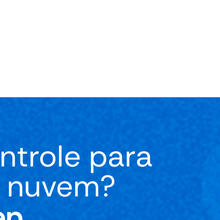
onta
ntrole para
m nuvem?
ep