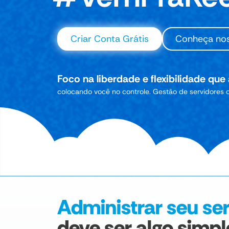
Criar Conta Grátis
Conheça nos
Foco na liberdade e flexibilidade qu
colocando você no controle. Gestão de servidores c
Administrar seu se
deve ser algo simpl