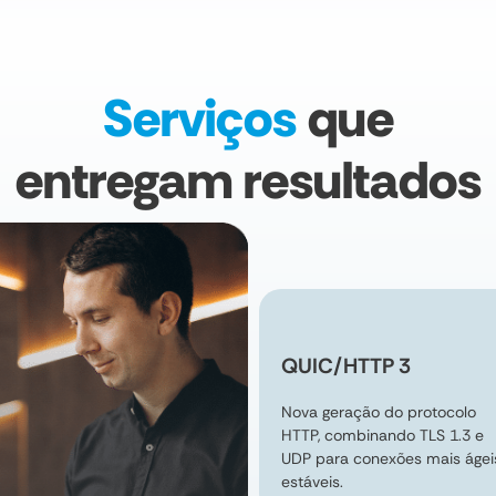
Serviços
que
entregam resultados
QUIC/HTTP 3
Nova geração do protocolo
HTTP, combinando TLS 1.3 e
UDP para conexões mais ágei
estáveis.