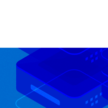
Área do Cliente
Planos
Crie sua C