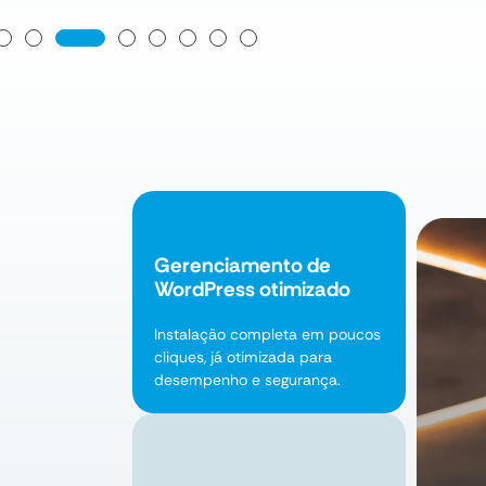
Gerenciamento de
WordPress otimizado
Instalação completa em poucos
cliques, já otimizada para
desempenho e segurança.