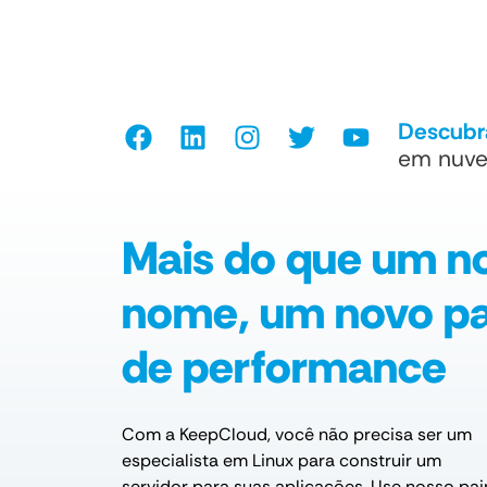
Descubra
em nuv
Mais do que um n
nome, um novo p
de performance
Com a KeepCloud, você não precisa ser um
especialista em Linux para construir um
servidor para suas aplicações. Use nosso pai