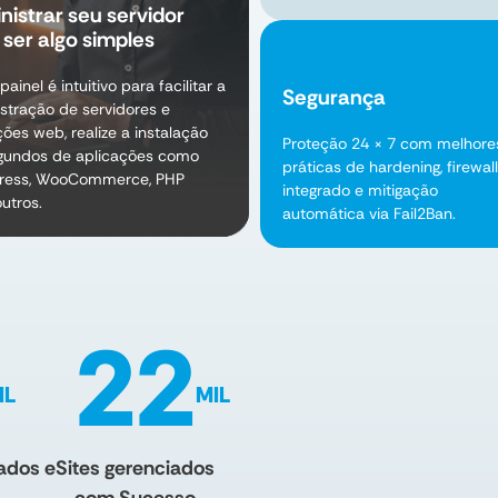
nistrar seu servidor
ser algo simples
ainel é intuitivo para facilitar a
Segurança
stração de servidores e
ções web, realize a instalação
Proteção 24 × 7 com melhore
gundos de aplicações como
práticas de hardening, firewall
ress, WooCommerce, PHP
integrado e mitigação
outros.
automática via Fail2Ban.
22
IL
MIL
lados e
Sites gerenciados