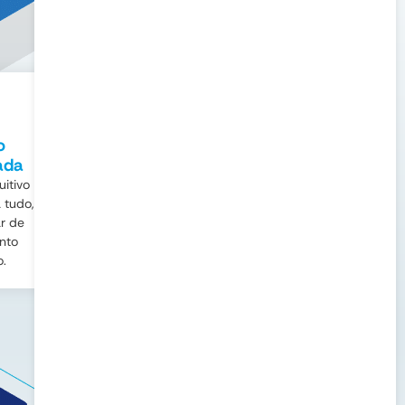
Segurança
o
Certificados SSL
ada
gerados com um
uitivo
clique e tráfego
 tudo,
servido via
r de
QUIC/HTTP 3.
nto
.