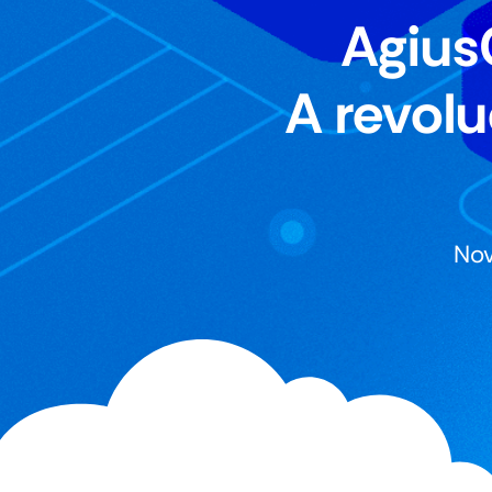
Agius
A revolu
Nov