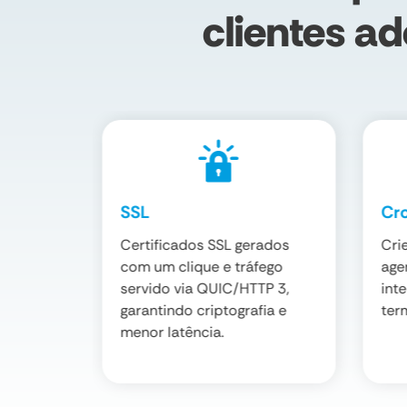
clientes a
SSL
Cr
-afinado
Certificados SSL gerados
Cri
onsultas
com um clique e tráfego
age
as e
servido via QUIC/HTTP 3,
int
das, sem
garantindo criptografia e
term
menor latência.