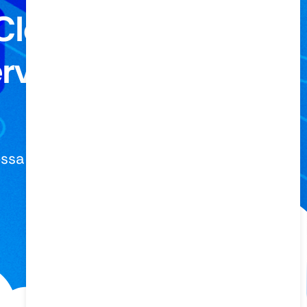
Cloud!
ervidores
ossa