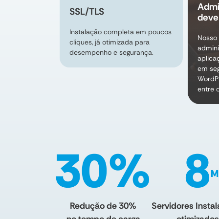
Admi
SSL/TLS
deve 
Instalação completa em poucos
Nosso p
cliques, já otimizada para
admini
desempenho e segurança.
aplica
em se
WordP
entre 
30%
8
M
Redução de 30%
Servidores Insta