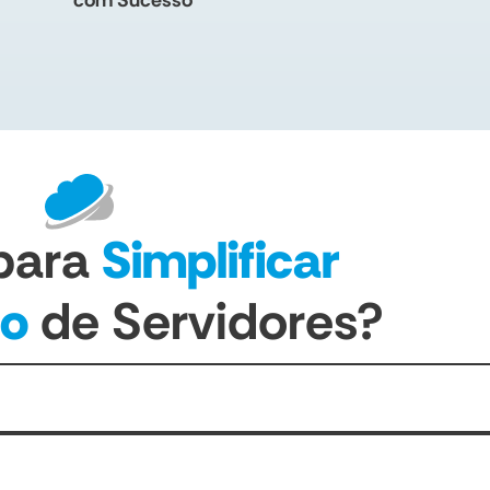
com Sucesso
para
Simplificar
ão
de Servidores?