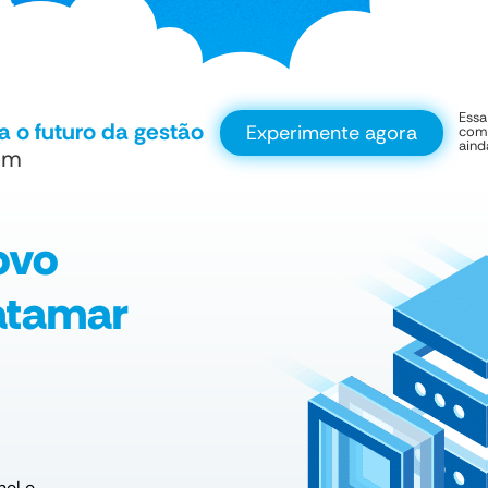
Essa
 o futuro da gestão
Experimente agora
com 
aind
em
ovo
atamar
nel e