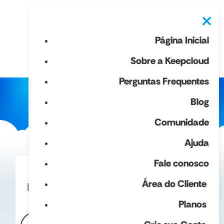
×
Página Inicial
Sobre a Keepcloud
Perguntas Frequentes
Blog
Comunidade
Ajuda
Fale conosco
Área do Cliente
Pronto para
Simplificar sua Gestão
de Servidores?
Planos