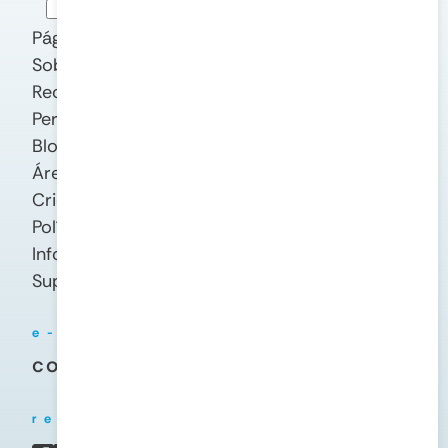
Aceito os termos e políticas de privacidade
Página Inicial
Sobre Nós
Recursos
Perguntas Frequentes
Blog
Área do Cliente
Crie sua Conta
Política de Privacidade
Informações técnicas
Suporte
e-mail
contato@keepcloud.io
redes sociais