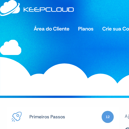
Área do Cliente
Planos
Crie sua C
A
Primeiros Passos
12