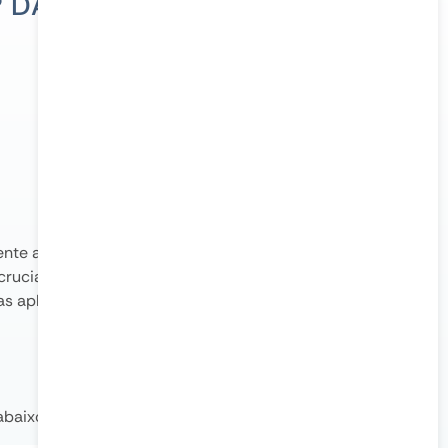
 DA SUA APLICAÇÃO?
ente a performance, segurança e compatibilidade.
rucial para aproveitar melhorias de velocidade,
as aplicações legadas podem exigir versões mais
abaixo: