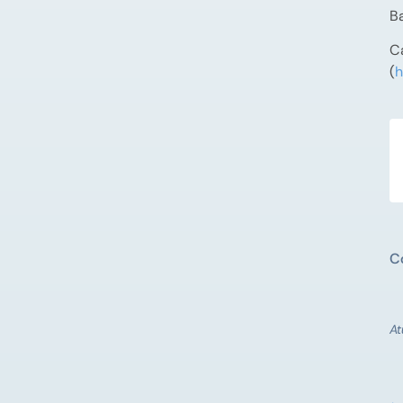
Ba
Ca
(
h
Co
At