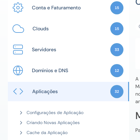
Conta e Faturamento
15
Clouds
15
Servidores
33
Domínios e DNS
12
A
M
Aplicações
32
n
a
Configurações de Aplicação
Criando Novas Aplicações
P
Cache da Aplicação