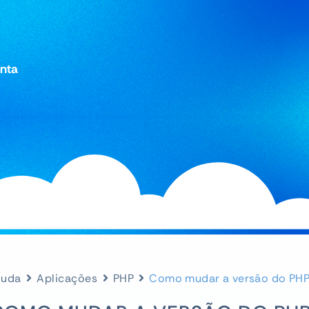
onta
juda
Aplicações
PHP
Como mudar a versão do PHP