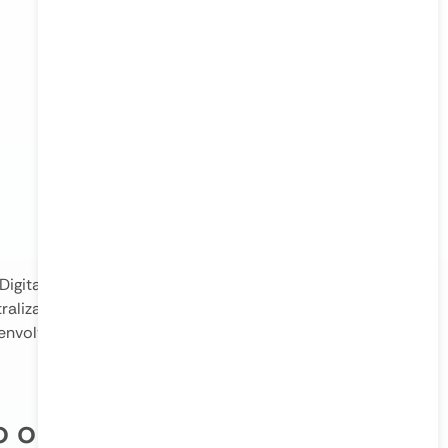
 DigitalOcean ao KeepCloud, permitindo que você crie
ntralizada. A DigitalOcean é amplamente reconhecida
desenvolvedores, tornando-a ideal para quem busca uma
o o Acesso