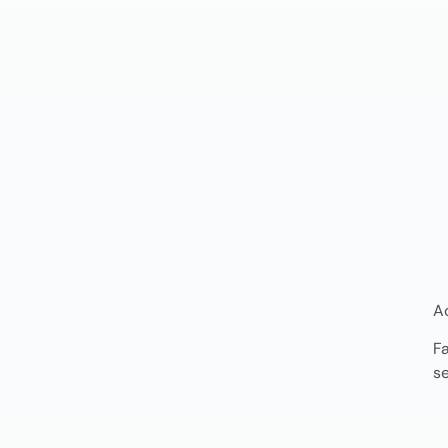
A
F
se