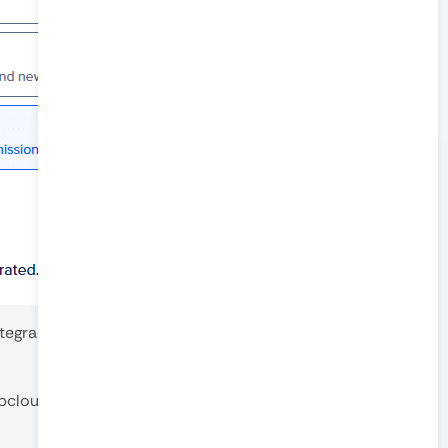
integração com a KeepCloud, é necessário que algumas
pcloud)