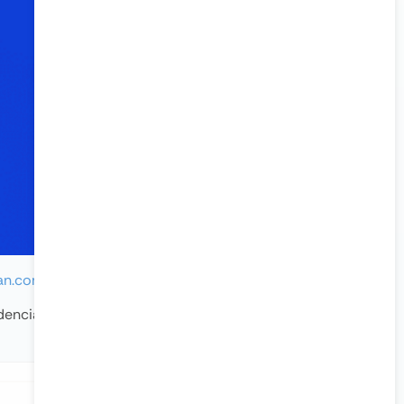
ean.com
edenciais e clicando em
“Log In”
. O painel de controle