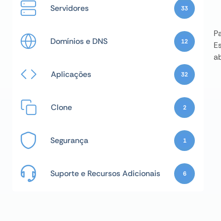
Servidores
33
P
Domínios e DNS
12
E
a
Aplicações
32
Clone
2
Segurança
1
Suporte e Recursos Adicionais
6