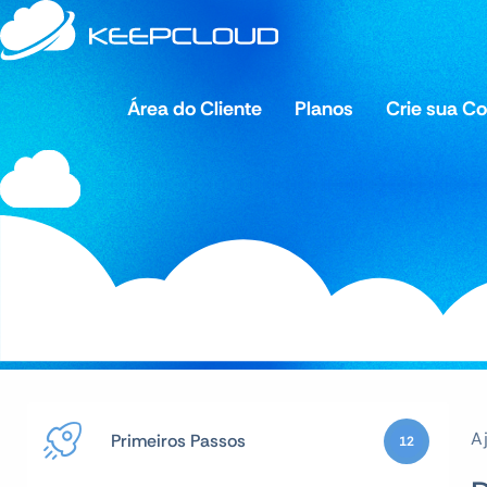
Área do Cliente
Planos
Crie sua C
A
Primeiros Passos
12