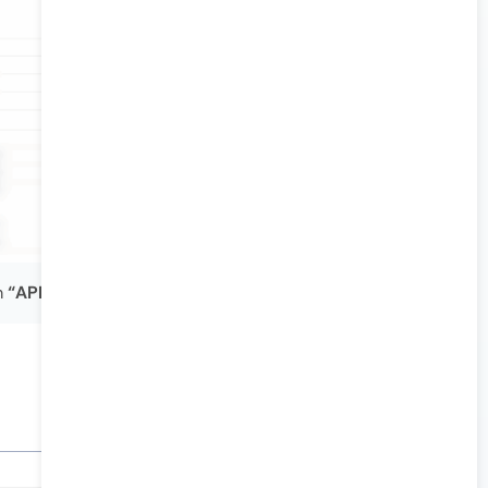
m
“API”
.