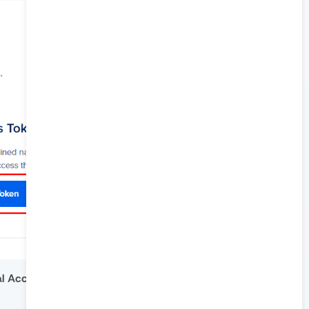
al Access Tokens”
.