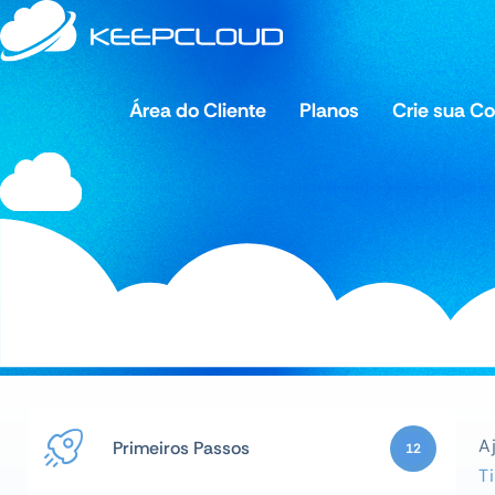
Área do Cliente
Planos
Crie sua C
A
Primeiros Passos
12
T