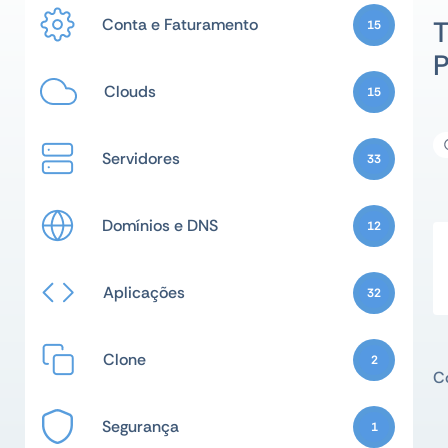
Conta e Faturamento
15
Clouds
15
Servidores
33
Domínios e DNS
12
Aplicações
32
Clone
2
Co
Segurança
1